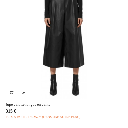

Jupe culotte longue en cuir...
Prix
315 €
PRIX À PARTIR DE
252 €
(DANS UNE AUTRE PEAU)