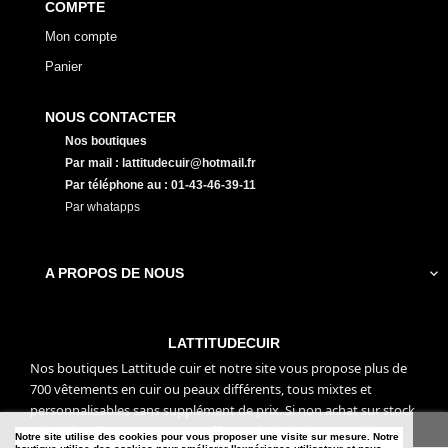
COMPTE
Mon compte
Panier
NOUS CONTACTER
Nos boutiques
Par mail : lattitudecuir@hotmail.fr
Par téléphone au : 01-43-46-39-11
Par whatapps
A PROPOS DE NOUS

LATTITUDECUIR
Nos boutiques Lattitude cuir et notre site vous propose plus de
700 vêtements en cuir ou peaux différents, tous mixtes et
personnalisables sans supplément de prix. Si non achat sur stock
mise à la taille ou sur mesure offerts. Choix de la peau, de la
Notre site utilise des cookies pour vous proposer une visite sur mesure. Notre