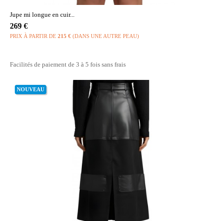
Jupe mi longue en cuir...
Prix
269 €
PRIX À PARTIR DE
215 €
(DANS UNE AUTRE PEAU)
Facilités de paiement de 3 à 5 fois sans frais
NOUVEAU