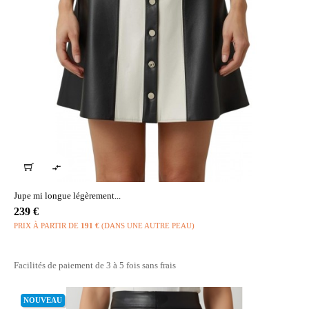

Jupe mi longue légèrement...
Prix
239 €
PRIX À PARTIR DE
191 €
(DANS UNE AUTRE PEAU)
Facilités de paiement de 3 à 5 fois sans frais
NOUVEAU