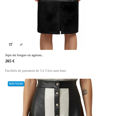

Jupe mi longue en agneau...
Prix
265 €
Facilités de paiement de 3 à 5 fois sans frais
NOUVEAU