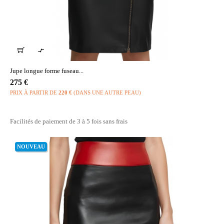

Jupe longue forme fuseau...
Prix
275 €
PRIX À PARTIR DE
220 €
(DANS UNE AUTRE PEAU)
Facilités de paiement de 3 à 5 fois sans frais
NOUVEAU