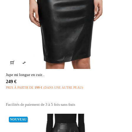

Jupe mi longue en cuir...
Prix
249 €
PRIX À PARTIR DE
199 €
(DANS UNE AUTRE PEAU)
Facilités de paiement de 3 à 5 fois sans frais
NOUVEAU