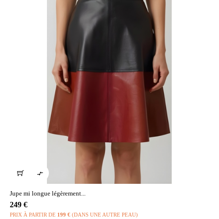

Jupe mi longue légèrement...
Prix
249 €
PRIX À PARTIR DE
199 €
(DANS UNE AUTRE PEAU)