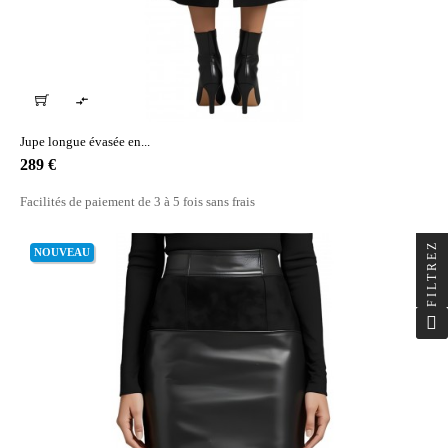

Jupe longue évasée en...
Prix
289 €
Facilités de paiement de 3 à 5 fois sans frais
FILTREZ
NOUVEAU