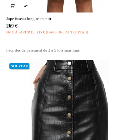

Jupe fuseau longue en cuir...
Prix
269 €
PRIX À PARTIR DE
215 €
(DANS UNE AUTRE PEAU)
Facilités de paiement de 3 à 5 fois sans frais
NOUVEAU