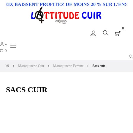
IX BAISSENT PROFITEZ DE MOINS 20 % SUR L'ENSEMB
0
Basculer
☰
la
0
navigation
Maroquinerie Cuir
Maroquinerie Femme
Sacs cuir
SACS CUIR