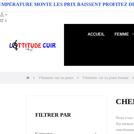
E MONTE LES PRIX BAISSENT PROFITEZ DE MOINS 20 
0
ACCUEIL
FEMME
Vêtements cuir ou peaux
Vêtements cuir ou peaux homme
CHE
FILTRER PAR
Nous vous p
Sur mesure 
transformat
Catégories