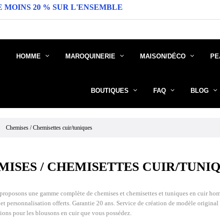
% SUR L'ENSEMBLE DU SITE ( DANS LA LIMITE DES ST
HOMME
MAROQUINERIE
MAISON/DÉCO
PE
BOUTIQUES
FAQ
BLOG
Chemises / Chemisettes cuir/tuniques
MISES / CHEMISETTES CUIR/TUNI
roposons une gamme complète de chemises et chemisettes et tuniques en cuir homme d
et personnalisation offerts. Garantie 20 ans. Service de création de modèle original 
ions pour les blousons en cuir que vous possédez.