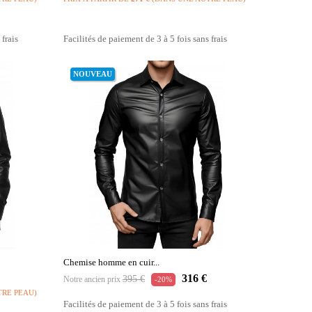
 frais
Facilités de paiement de 3 à 5 fois sans frais
NOUVEAU
Chemise homme en cuir...
Prix
Prix
316 €
395 €
Notre ancien prix
-20%
habituel
TRE PEAU)
Facilités de paiement de 3 à 5 fois sans frais