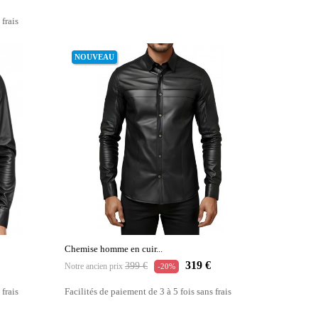
 frais
NOUVEAU
Chemise homme en cuir...
Prix
Prix
319 €
399 €
Notre ancien prix
-20%
habituel
 frais
Facilités de paiement de 3 à 5 fois sans frais