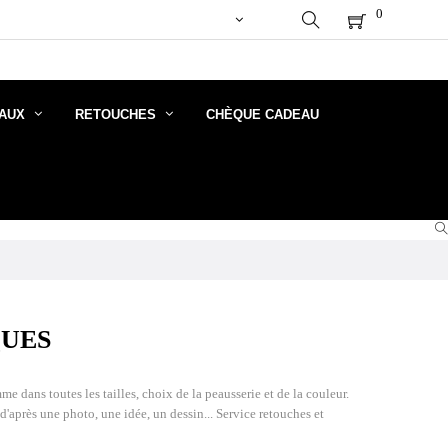
OCKS DISPONIBLES). FERMETURE DE NOS DEUX BOUTIQ
0
AUX
RETOUCHES
CHÈQUE CADEAU
QUES
ans toutes les tailles, choix de la peausserie et de la couleur.
d'après une photo, une idée, un dessin... Service retouches et