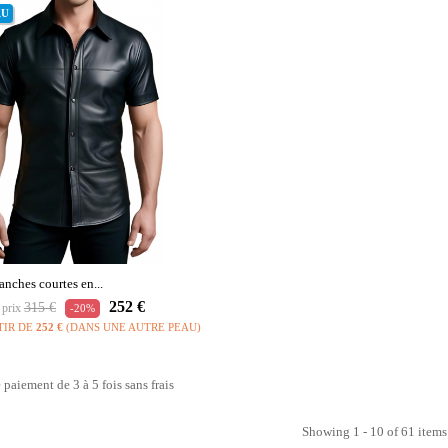
AU
nches courtes en...
Prix
Prix
252 €
315 €
 prix
-20%
habituel
TIR DE
252 €
(DANS UNE AUTRE PEAU)
e paiement de 3 à 5 fois sans frais
Showing 1 - 10 of 61 items