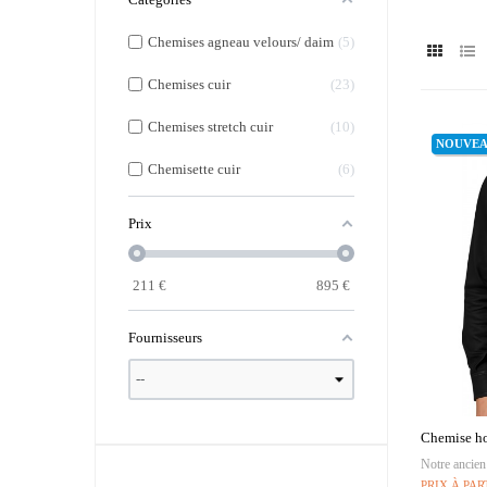
Chemises agneau velours/ daim
5
Chemises cuir
23
Chemises stretch cuir
10
NOUVE
Chemisette cuir
6
Prix
211
€
895
€
Fournisseurs
Chemise ho
Notre ancien
PRIX À PAR