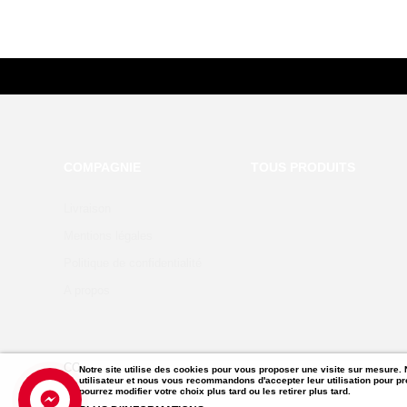
COMPAGNIE
TOUS PRODUITS
Livraison
Mentions légales
Politique de confidentialité
A propos
COPYRIGHT © 2020 BY PRESTASHOP THEMES TEMPLATE.
Notre site utilise des cookies pour vous proposer une visite sur mesure. 
utilisateur et nous vous recommandons d'accepter leur utilisation pour pr
pourrez modifier votre choix plus tard ou les retirer plus tard.