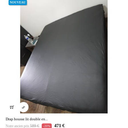
NOUVEAU

Drap housse lit double en...
Prix
Prix
471 €
589 €
Notre ancien prix
-20%