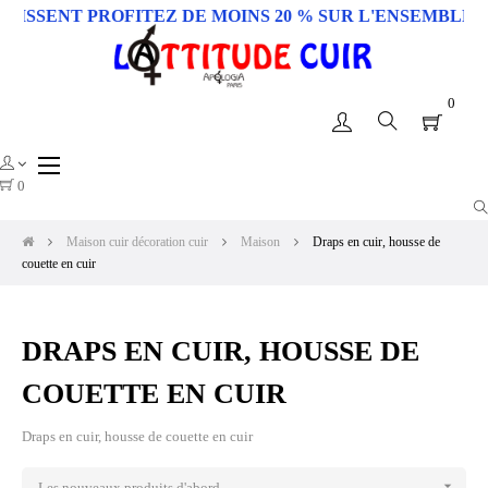
T PROFITEZ DE MOINS 20 % SUR L'ENSEMBLE DU SITE 
0
Basculer
☰
la
0
navigation
Maison cuir décoration cuir
Maison
Draps en cuir, housse de
couette en cuir
DRAPS EN CUIR, HOUSSE DE
COUETTE EN CUIR
Draps en cuir, housse de couette en cuir

Les nouveaux produits d'abord