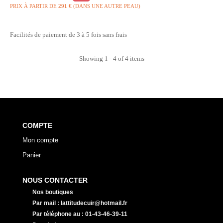
habituel
PRIX À PARTIR DE
291 €
(DANS UNE AUTRE PEAU)
Facilités de paiement de 3 à 5 fois sans frais
Showing 1 - 4 of 4 items
COMPTE
Mon compte
Panier
NOUS CONTACTER
Nos boutiques
Par mail : lattitudecuir@hotmail.fr
Par téléphone au : 01-43-46-39-11