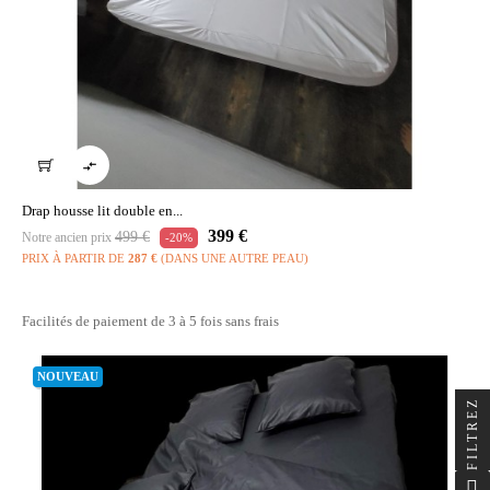

Drap housse lit double en...
Prix
Prix
399 €
499 €
Notre ancien prix
-20%
habituel
PRIX À PARTIR DE
287 €
(DANS UNE AUTRE PEAU)
Facilités de paiement de 3 à 5 fois sans frais
NOUVEAU
FILTREZ