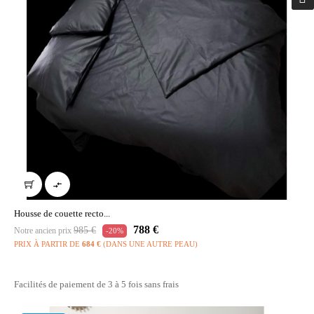

Housse de couette recto...
Prix
Prix
788 €
985 €
Notre ancien prix
-20%
habituel
PRIX À PARTIR DE
684 €
(DANS UNE AUTRE PEAU)
Facilités de paiement de 3 à 5 fois sans frais