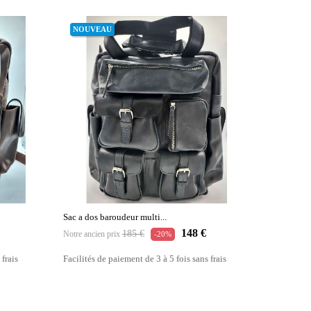
NOUVEAU
Sac a dos baroudeur multi...
Prix
Prix
148 €
185 €
Notre ancien prix
-20%
habituel
 frais
Facilités de paiement de 3 à 5 fois sans frais