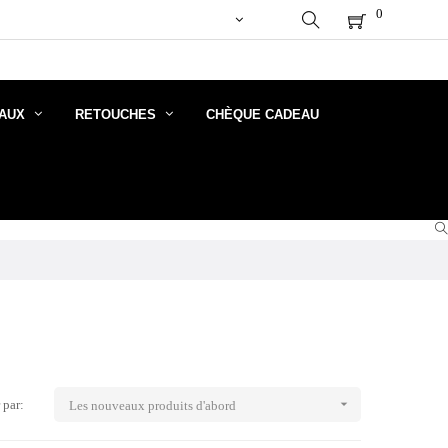
MITE DES STOCKS DISPONIBLES). FERMETURE DE NOS D
0
AUX
RETOUCHES
CHÈQUE CADEAU

 par:
Les nouveaux produits d'abord