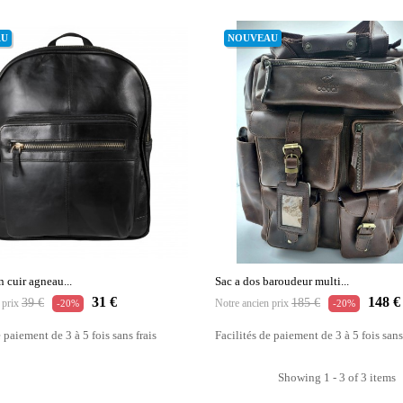
AU
NOUVEAU
n cuir agneau...
Sac a dos baroudeur multi...
Prix
Prix
Prix
Prix
31 €
148 €
39 €
185 €
 prix
Notre ancien prix
-20%
-20%
habituel
habituel
e paiement de 3 à 5 fois sans frais
Facilités de paiement de 3 à 5 fois sans
Showing 1 - 3 of 3 items