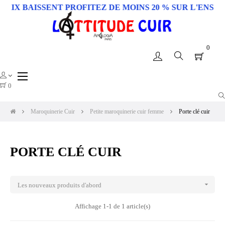
 BAISSENT PROFITEZ DE MOINS 20 % SUR L'ENSEMBLE
0
Basculer
☰
la
0
navigation
Maroquinerie Cuir
Petite maroquinerie cuir femme
Porte clé cuir
PORTE CLÉ CUIR

Les nouveaux produits d'abord
Affichage 1-1 de 1 article(s)