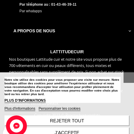
Par téléphone au : 01-43-46-39-11
Par whatapps
A PROPOS DE NOUS

LATTITUDECUIR
Nos boutiques Lattitude cuir et notre site vous propose plus de
700 vêtements en cuir ou peaux différents, tous mixtes et
personnalisables sans supplément de prix. Si non achat sur stock
mise à la taille ou sur mesure offerts. Choix de la peau, de la
Notre site utilise des cookies pour vous proposer une visite sur mesure. Notre
boutique utilise des cookies pour améliorer l'expérience utilisateur et nous
doublure, de la couleur (plus de 100). Vous pourrez ainsi vous
vous recommandons d'accepter leur utilisation pour profiter pleinement de
offrir un vêtement unique à vos goûts et à votre image. Profitez
votre navigation. En cas d'acceptation vous pourrez modifier votre choix plus
tard ou les retirer plus tard.
aussi de nos services Retouches tous cuir, maroquineries
PLUS D'INFORMATIONS
accessoires, vente de peaux.
Plus d'informations
Personnaliser les cookies
Copyright 2023 © Prestashoptemplate
REJETER TOUT
J'ACCEPTE