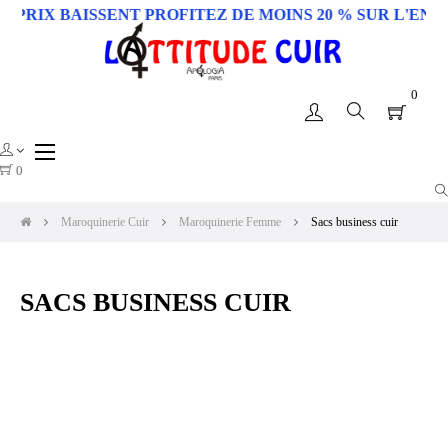
RIX BAISSENT PROFITEZ DE MOINS 20 % SUR L'ENSEM
0
Basculer
☰
la
0
navigation
Maroquinerie Cuir
Maroquinerie Femme
Sacs business cuir
SACS BUSINESS CUIR