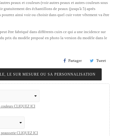
'autres peaux et couleurs (voir autres peaux et autres couleurs sous
ir gratuitement des échantillons de peaux (jusqu'à 5) après
pourrez ainsi voir ou choisir dans quel cuir votre vêtement va être
ut être fabriqué dans différents cuirs ce qui a une incidence sur
 du prix du modèle proposé en photo la version du modèle dans le
.
Partager
Tweet
QUESTIONS SUR CE MODÈLE, LE SUR MESURE OU SA PERSONNALISATION
res couleurs CLIQUEZ ICI
res peausserie CLIQUEZ ICI