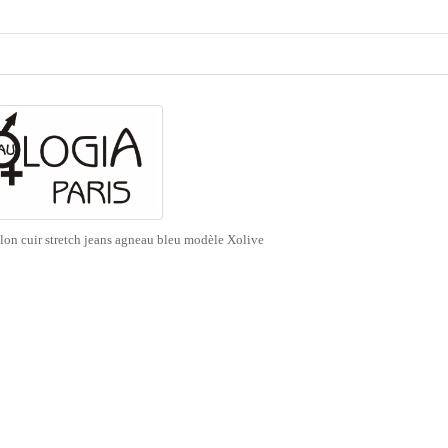
lon cuir stretch jeans agneau bleu modèle Xolive