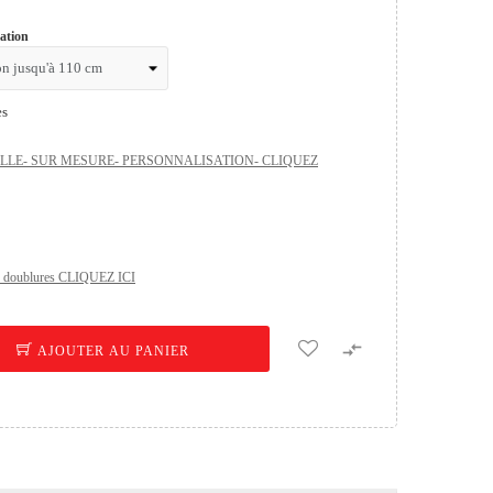
sation
es
ILLE- SUR MESURE- PERSONNALISATION- CLIQUEZ
res doublures CLIQUEZ ICI

AJOUTER AU PANIER