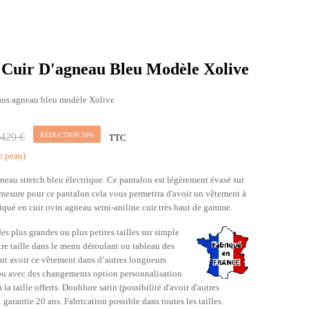
 Cuir D'agneau Bleu Modèle Xolive
eans agneau bleu modèle Xolive
429 €
RÉDUCTION 20%
TTC
e peau)
au stretch bleu électrique. Ce pantalon est légèrement évasé sur
r mesure pour ce pantalon cela vous permettra d'avoir un vêtement à
briqué en cuir ovin agneau semi-aniline cuir très haut de gamme.
s plus grandes ou plus petites tailles sur simple
re taille dans le menu déroulant ou tableau des
ent avoir ce vêtement dans d’autres longueurs
 ou avec des changements option personnalisation
la taille offerts. Doublure satin (possibilité d'avoir d'autres
garantie 20 ans. Fabrication possible dans toutes les tailles.