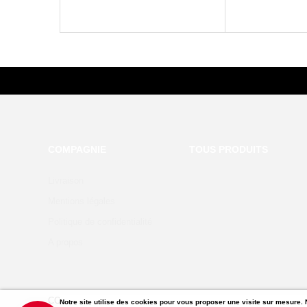
COMPAGNIE
TOUS PRODUITS
Livraison
Mentions légales
Politique de confidentialité
A propos
COPYRIGHT © 2020 BY PRESTASHOP THEMES TEMPLATE.
Notre site utilise des cookies pour vous proposer une visite sur mesure. 