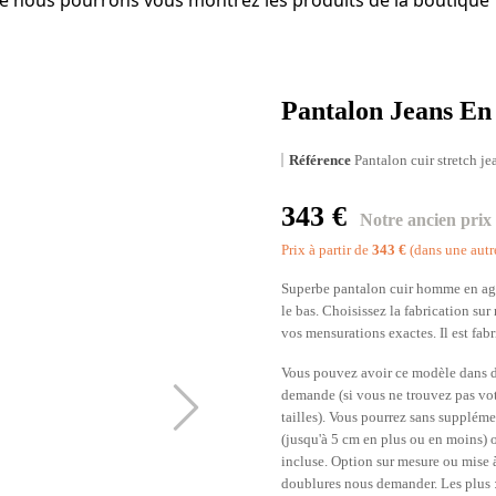
e nous pourrons vous montrez les produits de la boutique
Pantalon Jeans En
Référence
Pantalon cuir stretch j
343 €
Notre ancien prix
Prix à partir de
343 €
(dans une autr
Superbe pantalon cuir homme en agne
le bas. Choisissez la fabrication su
vos mensurations exactes. Il est fa
Vous pouvez avoir ce modèle dans de
demande (si vous ne trouvez pas vot
tailles). Vous pourrez sans supplém
(jusqu'à 5 cm en plus ou en moins)
incluse. Option sur mesure ou mise à 
doublures nous demander. Les plus : 